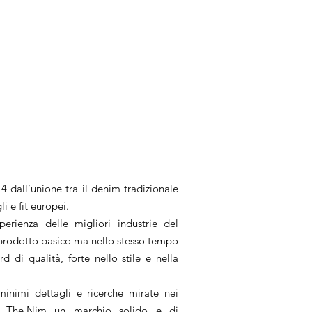
 dall’unione tra il denim tradizionale
i e fit europei.
perienza delle migliori industrie del
 prodotto basico ma nello stesso tempo
rd di qualità, forte nello stile e nella
i minimi dettagli e ricerche mirate nei
o The.Nim un marchio solido e di